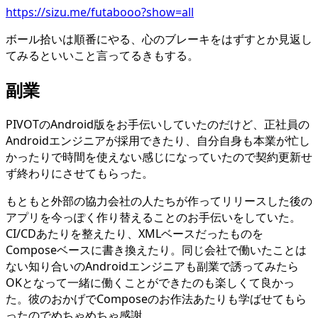
https://sizu.me/futabooo?show=all
ボール拾いは順番にやる、心のブレーキをはずすとか見返し
てみるといいこと言ってるきもする。
副業
PIVOTのAndroid版をお手伝いしていたのだけど、正社員の
Androidエンジニアが採用できたり、自分自身も本業が忙し
かったりで時間を使えない感じになっていたので契約更新せ
ず終わりにさせてもらった。
もともと外部の協力会社の人たちが作ってリリースした後の
アプリを今っぽく作り替えることのお手伝いをしていた。
CI/CDあたりを整えたり、XMLベースだったものを
Composeベースに書き換えたり。同じ会社で働いたことは
ない知り合いのAndroidエンジニアも副業で誘ってみたら
OKとなって一緒に働くことができたのも楽しくて良かっ
た。彼のおかげでComposeのお作法あたりも学ばせてもら
ったのでめちゃめちゃ感謝。