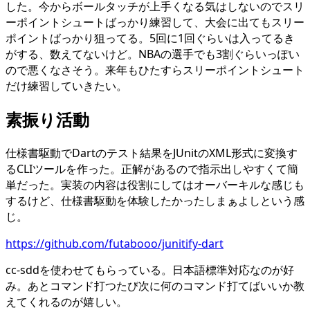
した。今からボールタッチが上手くなる気はしないのでスリ
ーポイントシュートばっかり練習して、大会に出てもスリー
ポイントばっかり狙ってる。5回に1回ぐらいは入ってるき
がする、数えてないけど。NBAの選手でも3割ぐらいっぽい
ので悪くなさそう。来年もひたすらスリーポイントシュート
だけ練習していきたい。
素振り活動
仕様書駆動でDartのテスト結果をJUnitのXML形式に変換す
るCLIツールを作った。正解があるので指示出しやすくて簡
単だった。実装の内容は役割にしてはオーバーキルな感じも
するけど、仕様書駆動を体験したかったしまぁよしという感
じ。
https://github.com/futabooo/junitify-dart
cc-sddを使わせてもらっている。日本語標準対応なのが好
み。あとコマンド打つたび次に何のコマンド打てばいいか教
えてくれるのが嬉しい。