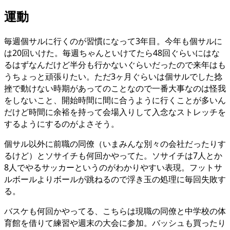
運動
毎週個サルに行くのが習慣になって3年目。今年も個サルに
は20回いけた。毎週ちゃんといけてたら48回ぐらいにはな
るはずなんだけど半分も行かないぐらいだったので来年はも
うちょっと頑張りたい。ただ3ヶ月ぐらいは個サルでした捻
挫で動けない時期があってのことなので一番大事なのは怪我
をしないこと、開始時間に間に合うように行くことが多いん
だけど時間に余裕を持って会場入りして入念なストレッチを
するようにするのがよさそう。
個サル以外に前職の同僚（いまみんな別々の会社だったりす
るけど）とソサイチも何回かやってた。ソサイチは7人とか
8人でやるサッカーというのがわかりやすい表現。フットサ
ルボールよりボールが跳ねるので浮き玉の処理に毎回失敗す
る。
バスケも何回かやってる、こちらは現職の同僚と中学校の体
育館を借りて練習や週末の大会に参加。バッシュも買ったり