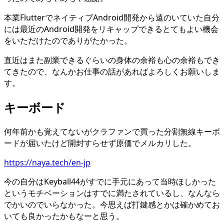
本業FlutterでネイティブAndroid開発から遠のいていた自分
には最近のAndroid開発をリキャップできるとてもよい機会
をいただけたのでありがたかった。
直近はまた副業できるぐらいの身体の余裕も心の余裕もでき
てきたので、なんかお仕事の話があればよろしくお願いしま
す。
キーボード
何年前かも覚えてないがクラファンで買った分割無線キーボ
ードが届いたけど開封すらせず原価でメルカリした。
https://naya.tech/en-jp
今の自分はKeyball44がすでに手元にあって当時ほしかった
というモチベーションはすでに満たされているし、なんなら
でかいのでいらなかった。今思えば打鍵感とかは確かめてお
いても良かったかもなーと思う。