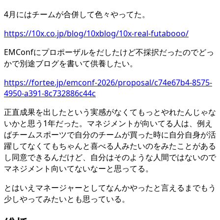
4月にはチームが合併して色々やってた。
https://10x.co.jp/blog/10xblog/10x-real-futabooo/
EMConfにプロポーザルをだしたけど不採択だったのでどっ
かで別途ブログを書いて供養したい。
https://fortee.jp/emconf-2026/proposal/c74e67b4-8575-
4950-a391-8c732886c44c
正直成果を出したという実感がなくてもっとやれたんじゃな
いかと思う1年だった。マネジメントが向いてる人は、例え
ばチームスポーツで自分のチームが買った時に自分自身が活
躍してなくてもちゃんと喜べる人みたいのをみたことがある
し同意できるんだけど、自分はそのような人間ではないので
マネジメント向いてないなーと思ってる。
とはいえマネージャーとしてなんかやったと言えるまでもう
少しやってみたいとも思っている。