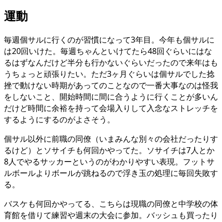
運動
毎週個サルに行くのが習慣になって3年目。今年も個サルに
は20回いけた。毎週ちゃんといけてたら48回ぐらいにはな
るはずなんだけど半分も行かないぐらいだったので来年はも
うちょっと頑張りたい。ただ3ヶ月ぐらいは個サルでした捻
挫で動けない時期があってのことなので一番大事なのは怪我
をしないこと、開始時間に間に合うように行くことが多いん
だけど時間に余裕を持って会場入りして入念なストレッチを
するようにするのがよさそう。
個サル以外に前職の同僚（いまみんな別々の会社だったりす
るけど）とソサイチも何回かやってた。ソサイチは7人とか
8人でやるサッカーというのがわかりやすい表現。フットサ
ルボールよりボールが跳ねるので浮き玉の処理に毎回失敗す
る。
バスケも何回かやってる、こちらは現職の同僚と中学校の体
育館を借りて練習や週末の大会に参加。バッシュも買ったり