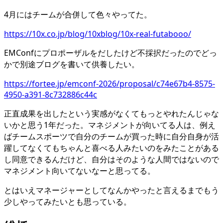
4月にはチームが合併して色々やってた。
https://10x.co.jp/blog/10xblog/10x-real-futabooo/
EMConfにプロポーザルをだしたけど不採択だったのでどっ
かで別途ブログを書いて供養したい。
https://fortee.jp/emconf-2026/proposal/c74e67b4-8575-
4950-a391-8c732886c44c
正直成果を出したという実感がなくてもっとやれたんじゃな
いかと思う1年だった。マネジメントが向いてる人は、例え
ばチームスポーツで自分のチームが買った時に自分自身が活
躍してなくてもちゃんと喜べる人みたいのをみたことがある
し同意できるんだけど、自分はそのような人間ではないので
マネジメント向いてないなーと思ってる。
とはいえマネージャーとしてなんかやったと言えるまでもう
少しやってみたいとも思っている。