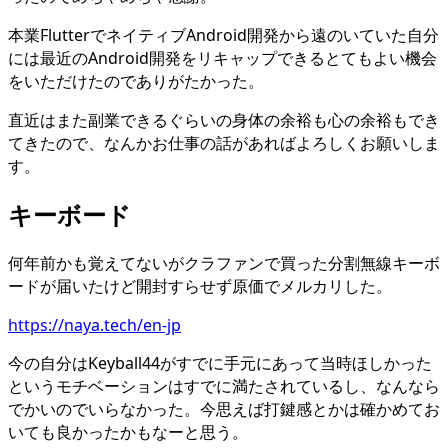
本業FlutterでネイティブAndroid開発から遠のいていた自分
には最近のAndroid開発をリキャップできるとてもよい機会
をいただけたのでありがたかった。
直近はまた副業できるぐらいの身体の余裕も心の余裕もでき
てきたので、なんかお仕事の話があればよろしくお願いしま
す。
キーボード
何年前かも覚えてないがクラファンで買った分割無線キーボ
ードが届いたけど開封すらせず原価でメルカリした。
https://naya.tech/en-jp
今の自分はKeyball44がすでに手元にあって当時ほしかった
というモチベーションはすでに満たされているし、なんなら
でかいのでいらなかった。今思えば打鍵感とかは確かめてお
いても良かったかもなーと思う。