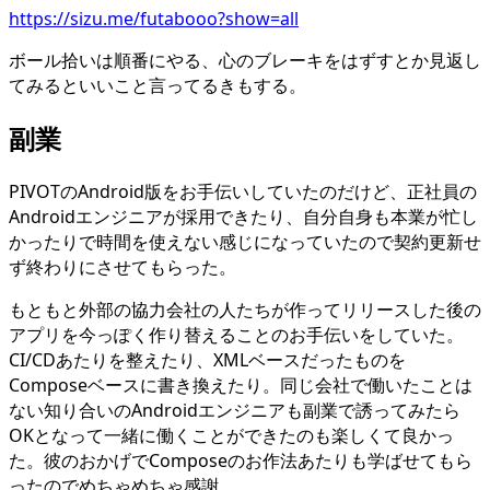
https://sizu.me/futabooo?show=all
ボール拾いは順番にやる、心のブレーキをはずすとか見返し
てみるといいこと言ってるきもする。
副業
PIVOTのAndroid版をお手伝いしていたのだけど、正社員の
Androidエンジニアが採用できたり、自分自身も本業が忙し
かったりで時間を使えない感じになっていたので契約更新せ
ず終わりにさせてもらった。
もともと外部の協力会社の人たちが作ってリリースした後の
アプリを今っぽく作り替えることのお手伝いをしていた。
CI/CDあたりを整えたり、XMLベースだったものを
Composeベースに書き換えたり。同じ会社で働いたことは
ない知り合いのAndroidエンジニアも副業で誘ってみたら
OKとなって一緒に働くことができたのも楽しくて良かっ
た。彼のおかげでComposeのお作法あたりも学ばせてもら
ったのでめちゃめちゃ感謝。