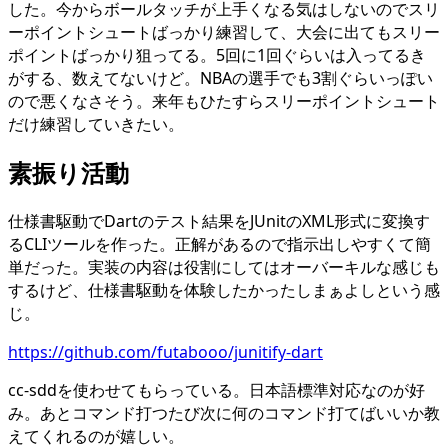
した。今からボールタッチが上手くなる気はしないのでスリ
ーポイントシュートばっかり練習して、大会に出てもスリー
ポイントばっかり狙ってる。5回に1回ぐらいは入ってるき
がする、数えてないけど。NBAの選手でも3割ぐらいっぽい
ので悪くなさそう。来年もひたすらスリーポイントシュート
だけ練習していきたい。
素振り活動
仕様書駆動でDartのテスト結果をJUnitのXML形式に変換す
るCLIツールを作った。正解があるので指示出しやすくて簡
単だった。実装の内容は役割にしてはオーバーキルな感じも
するけど、仕様書駆動を体験したかったしまぁよしという感
じ。
https://github.com/futabooo/junitify-dart
cc-sddを使わせてもらっている。日本語標準対応なのが好
み。あとコマンド打つたび次に何のコマンド打てばいいか教
えてくれるのが嬉しい。