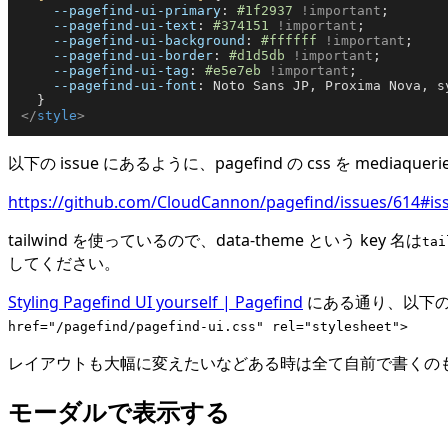
--pagefind-ui-primary
: 
#1f2937
!important
;

--pagefind-ui-text
: 
#374151
!important
;

--pagefind-ui-background
: 
#ffffff
!important
;

--pagefind-ui-border
: 
#d1d5db
!important
;

--pagefind-ui-tag
: 
#e5e7eb
!important
;

--pagefind-ui-font
: Noto Sans JP, Proxima Nova, s
</
style
>
以下の issue にあるように、pagefind の css を me
https://github.com/CloudCannon/pagefind/issues/614#
tailwind を使っているので、data-theme という key 名は
tai
してください。
Styling Pagefind UI yourself | Pagefind
にある通り、以下の 
href="/pagefind/pagefind-ui.css" rel="stylesheet">
レイアウトも大幅に変えたいなどある時は全て自前で書くの
モーダルで表示する