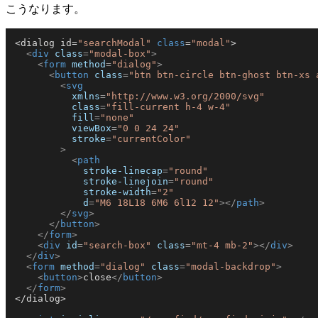
こうなります。
<dialog id=
"searchModal"
class
=
"modal"
>

<
div
class
=
"modal-box"
>
<
form
method
=
"dialog"
>
<
button
class
=
"btn btn-circle btn-ghost btn-xs 
<
svg
xmlns
=
"http://www.w3.org/2000/svg"
class
=
"fill-current h-4 w-4"
fill
=
"none"
viewBox
=
"0 0 24 24"
stroke
=
"currentColor"
        >
<
path
stroke-linecap
=
"round"
stroke-linejoin
=
"round"
stroke-width
=
"2"
d
=
"M6 18L18 6M6 6l12 12"
>
</
path
>
</
svg
>
</
button
>
</
form
>
<
div
id
=
"search-box"
class
=
"mt-4 mb-2"
>
</
div
>
</
div
>
<
form
method
=
"dialog"
class
=
"modal-backdrop"
>
<
button
>
close
</
button
>
</
form
>
</dialog>
