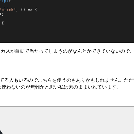
ript
>
"click"
, 
() =>
 {

);

 {

ォーカスが自動で当たってしまうのがなんとかできていないので
ion 用意してくれてる人もいるのでこちらを使うのもありかもしれません
on は使わないのが無難かと思い私は素のままいれています。