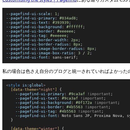
--pagefind-ui-scale
: 
1
--pagefind-ui-primary
: 
#034ad8
--pagefind-ui-text
: 
#393939
--pagefind-ui-background
: 
#ffffff
--pagefind-ui-border
: 
#eeeeee
--pagefind-ui-tag
: 
#eeeeee
--pagefind-ui-border-width
: 
2px
--pagefind-ui-border-radius
: 
8px
--pagefind-ui-image-border-radius
: 
8px
--pagefind-ui-image-box-ratio
: 
3
 / 
2
--pagefind-ui-font
私の場合は色さえ自分のブログと統一されていればよかったので
<
style
is:global
>
[data-theme=
"night"
]
 {

--pagefind-ui-primary
: 
#9ca3af
!important
;

--pagefind-ui-text
: 
#9ca3af
!important
;

--pagefind-ui-background
: 
#0f172a
!important
;

--pagefind-ui-border
: 
#4b5563
!important
;

--pagefind-ui-tag
: 
#4b5563
!important
;

--pagefind-ui-font
: Noto Sans JP, Proxima Nova, s
  }

[data-theme=
"winter"
]
 {
