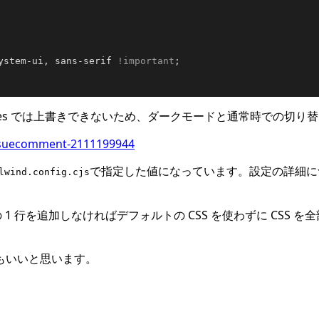
ystem-ui, sans-serif 
!important
;

diaqueries では上書きできないため、ダークモードと通常時での切り
issuecomment-2111199944
で指定した値になっています。設定の詳細に
lwind.config.cjs
1 行を追加しなければデフォルトの CSS を使わずに CSS 
もいいと思います。