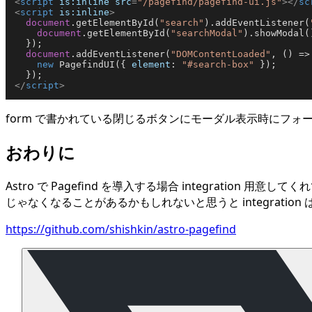
<
script
is:inline
src
=
"/pagefind/pagefind-ui.js"
>
</
sc
<
script
is:inline
>
document
.
getElementById
(
"search"
).
addEventListener
(
document
.
getElementById
(
"searchModal"
).
showModal
(
  });

document
.
addEventListener
(
"DOMContentLoaded"
, 
() =>
new
PagefindUI
({ 
element
: 
"#search-box"
 });

</
script
>
form で書かれている閉じるボタンにモーダル表示時にフ
おわりに
Astro で Pagefind を導入する場合 integrat
じゃなくなることがあるかもしれないと思うと integrati
https://github.com/shishkin/astro-pagefind