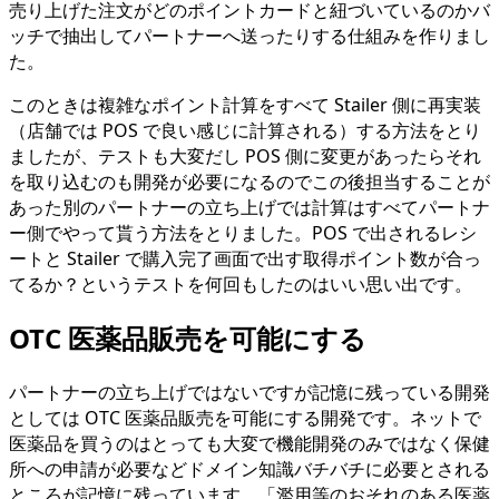
売り上げた注文がどのポイントカードと紐づいているのかバ
ッチで抽出してパートナーへ送ったりする仕組みを作りまし
た。
このときは複雑なポイント計算をすべて Stailer 側に再実装
（店舗では POS で良い感じに計算される）する方法をとり
ましたが、テストも大変だし POS 側に変更があったらそれ
を取り込むのも開発が必要になるのでこの後担当することが
あった別のパートナーの立ち上げでは計算はすべてパートナ
ー側でやって貰う方法をとりました。POS で出されるレシ
ートと Stailer で購入完了画面で出す取得ポイント数が合っ
てるか？というテストを何回もしたのはいい思い出です。
OTC 医薬品販売を可能にする
パートナーの立ち上げではないですが記憶に残っている開発
としては OTC 医薬品販売を可能にする開発です。ネットで
医薬品を買うのはとっても大変で機能開発のみではなく保健
所への申請が必要などドメイン知識バチバチに必要とされる
ところが記憶に残っています。「濫用等のおそれのある医薬