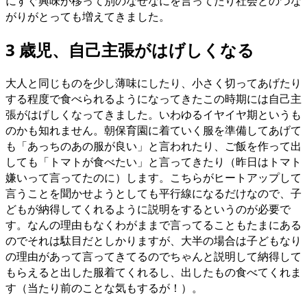
にすぐ興味が移って別のなぜなにを言ってたり社会とのつな
がりがとっても増えてきました。
3 歳児、自己主張がはげしくなる
大人と同じものを少し薄味にしたり、小さく切ってあげたり
する程度で食べられるようになってきたこの時期には自己主
張がはげしくなってきました。いわゆるイヤイヤ期というも
のかも知れません。朝保育園に着ていく服を準備してあげて
も「あっちのあの服が良い」と言われたり、ご飯を作って出
しても「トマトが食べたい」と言ってきたり（昨日はトマト
嫌いって言ってたのに）します。こちらがヒートアップして
言うことを聞かせようとしても平行線になるだけなので、子
どもが納得してくれるように説明をするというのが必要で
す。なんの理由もなくわがままで言ってることもたまにある
のでそれは駄目だとしかりますが、大半の場合は子どもなり
の理由があって言ってきてるのでちゃんと説明して納得して
もらえると出した服着てくれるし、出したもの食べてくれま
す（当たり前のことな気もするが！）。