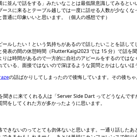
横に並んで話をする」みたいなことは最低限意識してみるとい
ブースに来るとテーブル越しでは一度に話せる人数が少なくな
と普通に印象いいと思います。（個人の感想です）
ピールしたい！という気持ちがあるので話したいことを話して
間の休憩時間（FlutterKaigi2023 では 15 分）
よりは時間があるので一方的に自社のアピールをするのではな
れている、面接ではないので深ぼるような質問とかはしないほ
raze
の話ばかりしてしまったので後悔しています。その後ちゃん
きに来てくれる人は「Server Side Dart ってどうなん
質問をしてくれた方が多かったように思います。
絡できないのってとても勿体ないと思います。一通り話したあ
もできるかもしれません。あとは単純にカンファレンスで知り