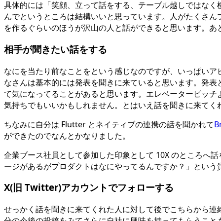
具体的には「笑顔、立って話をする、テーブル越しではなく
んでというところは結構いいと思っています。人がたくさん
を作るぐらいのほうが沢山の人と話ができると思います。あ
相手が聞きたい話をする
なにを当たり前なことをという感じなのですが、いっぱいア
なさんは基本的には発表を聞きに来ていると思います。発表と発表の
て気になってることがあると思います。エレベーターピッチ
気持ちでもいいかもしれません。とはいえ話を聞きに来てく
ちなみに自分は Flutter とネイティブの連携の話を聞かれて
B
ができたのでなんとかなりました。
企業ブース社員として参加した印象として 10X のところへ話を聞
ージがあるがプロダクトはなにやってるんですか？」という
X(旧 Twitter)アカウントでフォローする
せっかく話を聞きに来てくれた人に対して後でこちらから連
分の今後の投稿をみてさらに自社に興味を持ってもらうこと